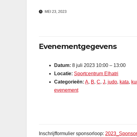
MEI 23, 2023
Evenementgegevens
Datum:
8 juli 2023 10:00
–
13:00
Locatie:
Sportcentrum Elhatri
Categorieën:
A
,
B
,
C
,
J
,
judo
,
kata
,
ku
evenement
Inschrijfformulier sponsorloop:
2023_Sponsorl