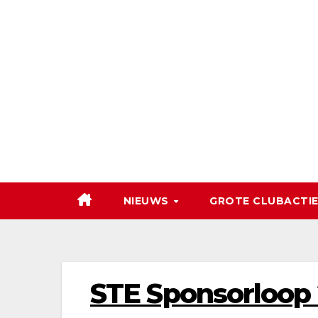
Ga
naar
de
inhoud
NIEUWS
GROTE CLUBACTIE
STE Sponsorloop