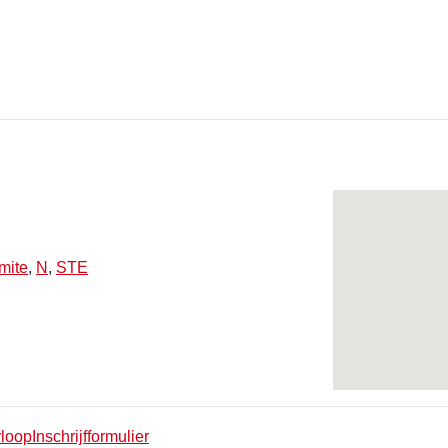
mite
,
N
,
STE
oopInschrijfformulier