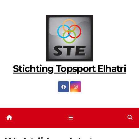
Ga
naar
de
inhoud
Stichting Topsport Elhatri