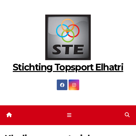
Ga
naar
de
inhoud
Stichting Topsport Elhatri