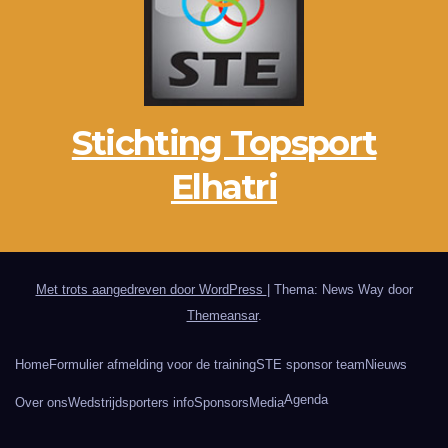
Stichting Topsport
Elhatri
Met trots aangedreven door WordPress
|
Thema: News Way door
Themeansar
.
Home
Formulier afmelding voor de training
STE sponsor team
Nieuws
Agenda
Over ons
Wedstrijdsporters info
Sponsors
Media