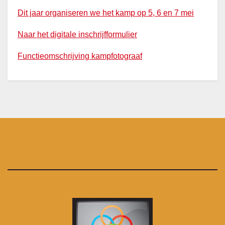
Dit jaar organiseren we het kamp op 5, 6 en 7 mei
Naar het digitale inschrijfformulier
Functieomschrijving kampfotograaf