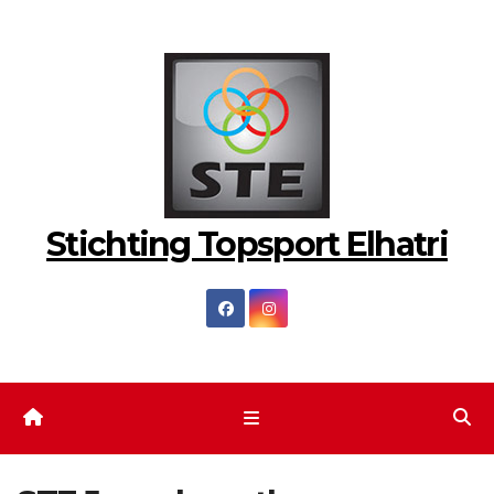
Ga
naar
de
inhoud
Stichting Topsport Elhatri