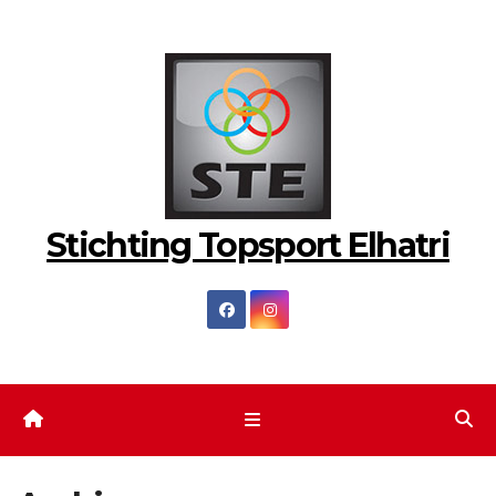
Ga
naar
de
inhoud
Stichting Topsport Elhatri