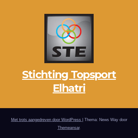
Stichting Topsport
Elhatri
Met trots aangedreven door WordPress
|
Thema: News Way door
Themeansar
.