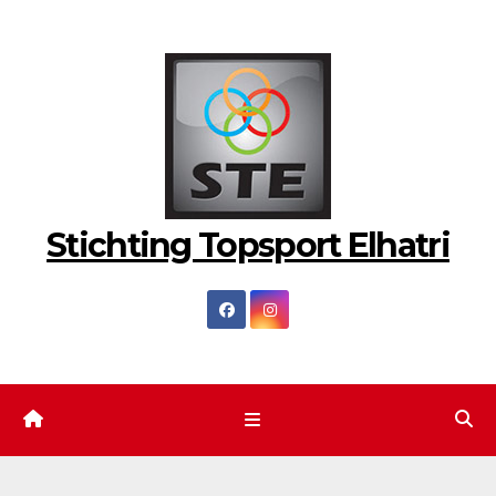
Ga
naar
de
inhoud
Stichting Topsport Elhatri