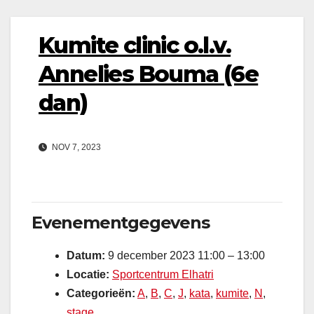
Kumite clinic o.l.v.
Annelies Bouma (6e
dan)
NOV 7, 2023
Evenementgegevens
Datum:
9 december 2023 11:00
–
13:00
Locatie:
Sportcentrum Elhatri
Categorieën:
A
,
B
,
C
,
J
,
kata
,
kumite
,
N
,
stage