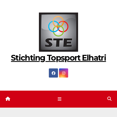
Ga
naar
de
inhoud
Stichting Topsport Elhatri