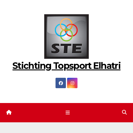
Ga
naar
de
inhoud
Stichting Topsport Elhatri