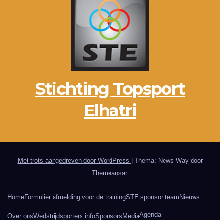
Stichting Topsport
Elhatri
Met trots aangedreven door WordPress
|
Thema: News Way door
Themeansar
.
Home
Formulier afmelding voor de training
STE sponsor team
Nieuws
Agenda
Over ons
Wedstrijdsporters info
Sponsors
Media