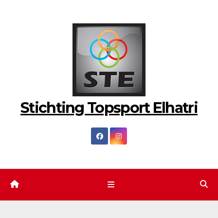
Ga
naar
de
inhoud
Stichting Topsport Elhatri