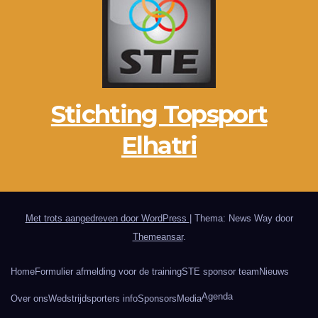
Stichting Topsport
Elhatri
Met trots aangedreven door WordPress
|
Thema: News Way door
Themeansar
.
Home
Formulier afmelding voor de training
STE sponsor team
Nieuws
Agenda
Over ons
Wedstrijdsporters info
Sponsors
Media