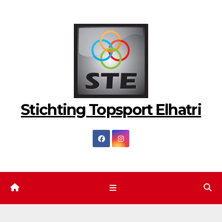
Ga
naar
de
inhoud
Stichting Topsport Elhatri