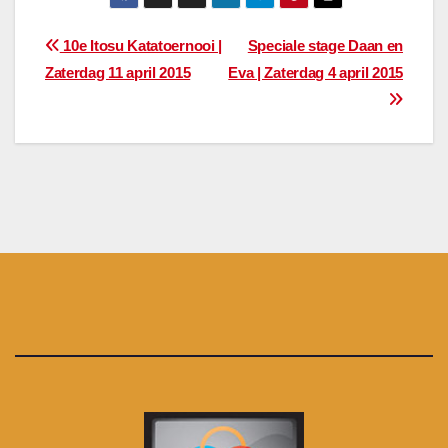
Bericht
10e Itosu Katatoernooi |
Speciale stage Daan en
Zaterdag 11 april 2015
Eva | Zaterdag 4 april 2015
navigatie