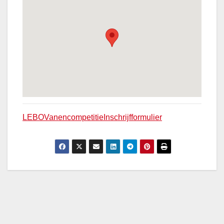
LEBOVanencompetitieInschrijfformulier