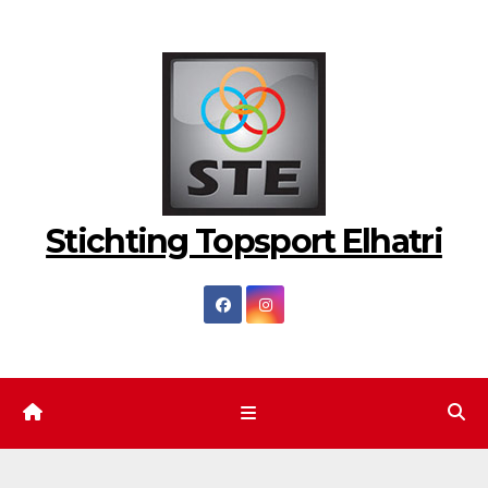
Ga
naar
de
inhoud
Stichting Topsport Elhatri