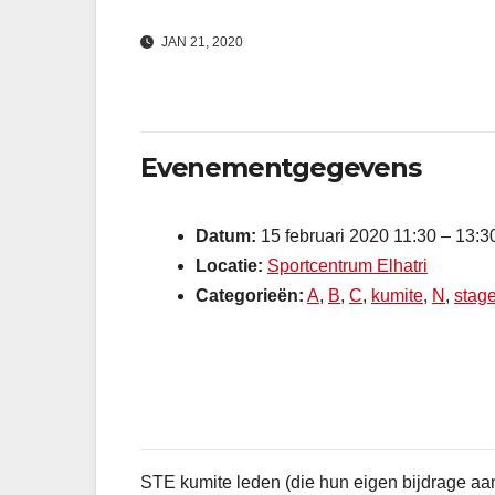
JAN 21, 2020
Evenementgegevens
Datum:
15 februari 2020 11:30
–
13:3
Locatie:
Sportcentrum Elhatri
Categorieën:
A
,
B
,
C
,
kumite
,
N
,
stag
STE kumite leden (die hun eigen bijdrage aan