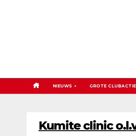
Ga
naar
de
inhoud
NIEUWS
GROTE CLUBACTIE
Kumite clinic o.l