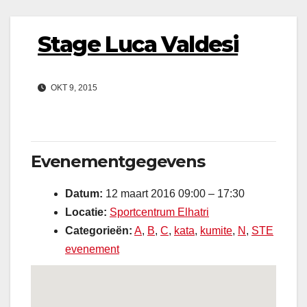
Stage Luca Valdesi
OKT 9, 2015
Evenementgegevens
Datum:
12 maart 2016 09:00
–
17:30
Locatie:
Sportcentrum Elhatri
Categorieën:
A
,
B
,
C
,
kata
,
kumite
,
N
,
STE
evenement