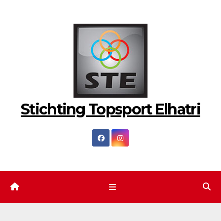
Ga
naar
de
inhoud
Stichting Topsport Elhatri