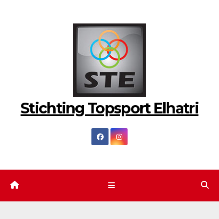
Ga
naar
de
inhoud
Stichting Topsport Elhatri