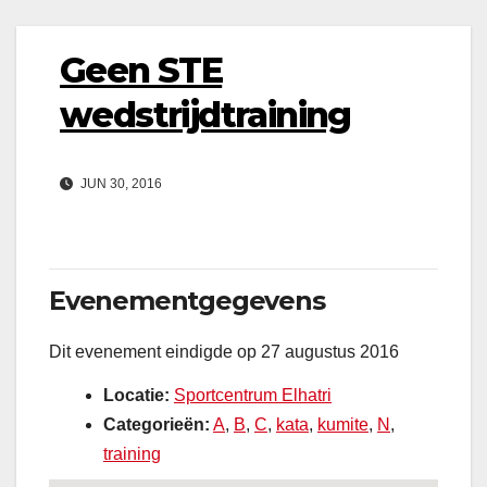
Geen STE
wedstrijdtraining
JUN 30, 2016
Evenementgegevens
Dit evenement eindigde op 27 augustus 2016
Locatie:
Sportcentrum Elhatri
Categorieën:
A
,
B
,
C
,
kata
,
kumite
,
N
,
training