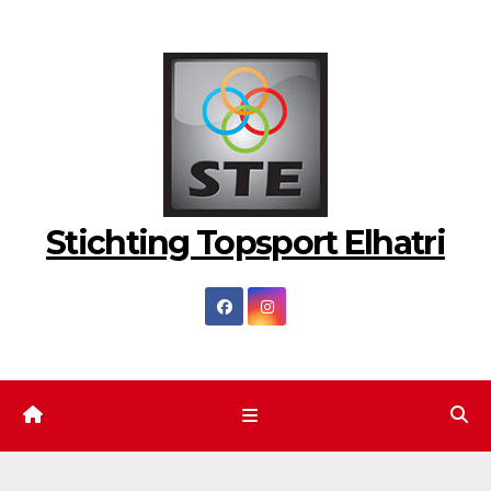
Ga
naar
de
inhoud
Stichting Topsport Elhatri