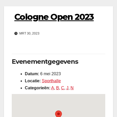
Cologne Open 2023
MRT 30, 2023
Evenementgegevens
Datum:
6 mei 2023
Locatie:
Sporthalle
Categorieën:
A
,
B
,
C
,
J
,
N