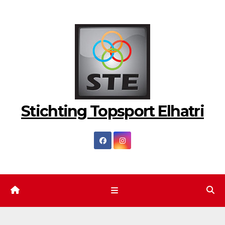
Ga
naar
de
inhoud
Stichting Topsport Elhatri