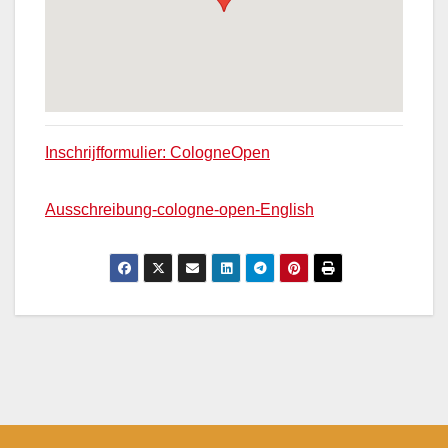
Inschrijfformulier: CologneOpen
Ausschreibung-cologne-open-English