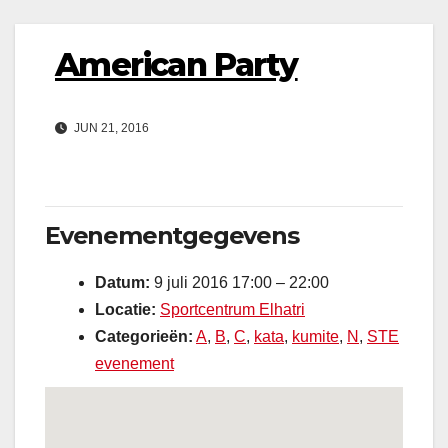
American Party
JUN 21, 2016
Evenementgegevens
Datum:
9 juli 2016 17:00
–
22:00
Locatie:
Sportcentrum Elhatri
Categorieën:
A
,
B
,
C
,
kata
,
kumite
,
N
,
STE
evenement