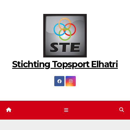
Ga
naar
de
inhoud
Stichting Topsport Elhatri