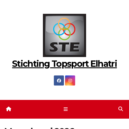
Ga
naar
de
inhoud
Stichting Topsport Elhatri