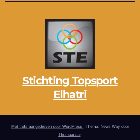
Stichting Topsport
Elhatri
Met trots aangedreven door WordPress
|
Thema: News Way door
Themeansar
.