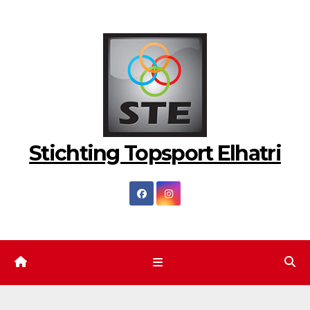
Ga
naar
de
inhoud
Stichting Topsport Elhatri