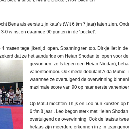
ht Bena als eerste zijn kata’s (Wit 6 t/m 7 jaar) laten zien. On
-0 winst en daarmee 90 punten in de ‘pocket’.
atten tegelijkertijd lopen. Spanning ten top. Dirkje liet in de 
zekerd dat ze het aandurfde om Heian Shodan te lopen voor de l
gewonnen, zelfs tegen een Heian Niddan), behaa
vanentoernooi. Ook mede debutant Aïda Muhic lie
waarmee ze overtuigend de overwinning binnen
maximale score van 90 op haar eerste vanentoer
Op Mat 3 mochten Thijs en Leo hun kunsten op het
6 t/m 8 jaar’. Leo begon sterk met Heian Shod
overtuigend de overwinning. Ook de laatste twe
helaas zijn meerdere erkennen in zijn teamgenoot