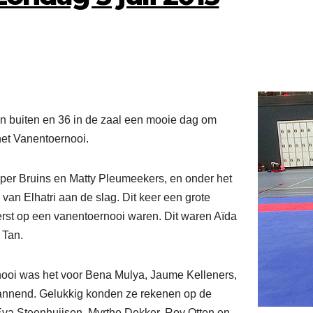
n buiten en 36 in de zaal een mooie dag om
 het Vanentoernooi.
per Bruins en Matty Pleumeekers, en onder het
van Elhatri aan de slag. Dit keer een grote
eerst op een vanentoernooi waren. Dit waren Aïda
 Tan.
ooi was het voor Bena Mulya, Jaume Kelleners,
annend. Gelukkig konden ze rekenen op de
va Steenhuijsen, Myrthe Dekker, Roy Otten en