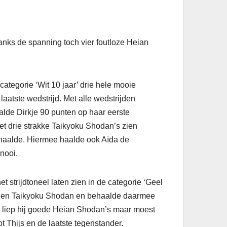
danks de spanning toch vier foutloze Heian
categorie ‘Wit 10 jaar’ drie hele mooie
aatste wedstrij
d. Met alle wedstrijden
lde Dirkje 90 punten op haar eerste
t drie strakke Taikyoku Shodan’s zien
haalde. Hiermee haalde ook Aïda de
nooi.
 strijdtoneel laten zien in de categorie ‘Geel
an en Taikyoku Shodan en behaalde daarmee
e liep hij goede Heian Shodan’s maar moest
 Thijs en de laatste tegenstander.