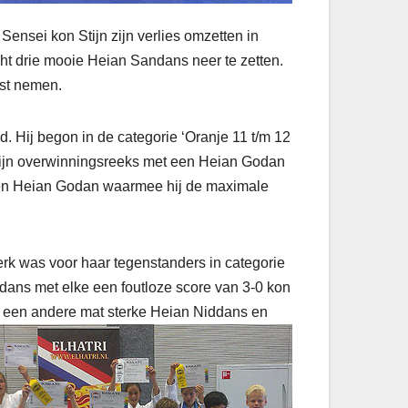
ensei kon Stijn zijn verlies omzetten in
cht drie mooie Heian Sandans neer te zetten.
gst nemen.
. Hij begon in de categorie ‘Oranje 11 t/m 12
zijn overwinningsreeks met een Heian Godan
 een Heian Godan waarmee hij de maximale
terk was voor haar tegenstanders in categorie
ndans met elke een foutloze score van 3-0 kon
p een andere mat sterke Heian Niddans en