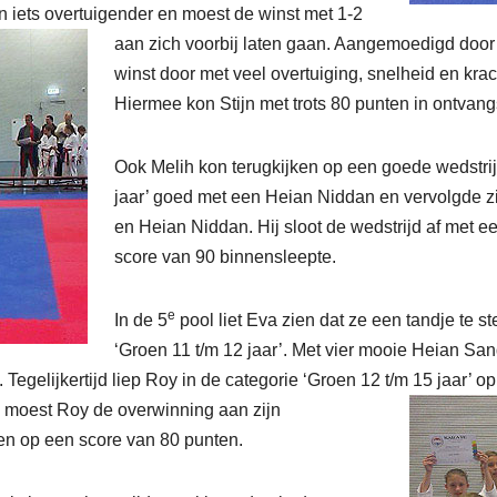
n iets overtuigender en moest de winst met 1-2
aan zich voorbij laten gaan. Aangemoedigd door S
winst door met veel overtuiging, snelheid en kra
Hiermee kon Stijn met trots 80 punten in ontvan
Ook Melih kon terugkijken op een goede wedstrijd
jaar’ goed met een Heian Niddan en vervolgde 
en Heian Niddan. Hij sloot de wedstrijd af met
score van 90 binnensleepte.
e
In de 5
pool liet Eva zien dat ze een tandje te s
‘Groen 11 t/m 12 jaar’. Met vier mooie Heian Sa
 Tegelijkertijd liep Roy in de categorie ‘Groen 12 t/m 15
jaar’ o
moest Roy de overwinning aan zijn
en op een score van 80 punten.