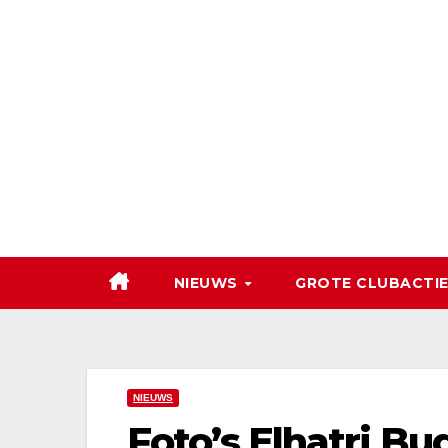
Ga
naar
de
inhoud
NIEUWS
GROTE CLUBACTIE
NIEUWS
Foto’s Elhatri 