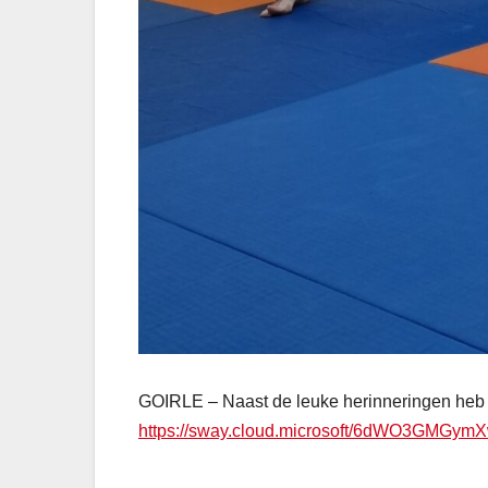
GOIRLE – Naast de leuke herinneringen heb je
https://sway.cloud.microsoft/6dWO3GMGym