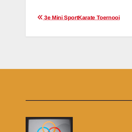
Bericht
3e Mini SportKarate Toernooi
navigatie