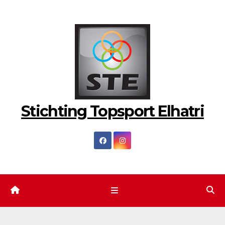
Ga
naar
de
inhoud
Stichting Topsport Elhatri