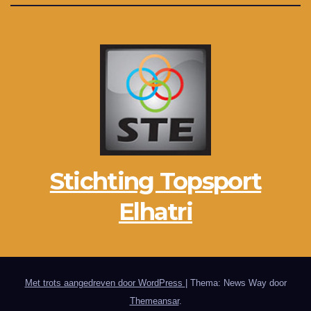
Stichting Topsport
Elhatri
Met trots aangedreven door WordPress
|
Thema: News Way door
Themeansar
.