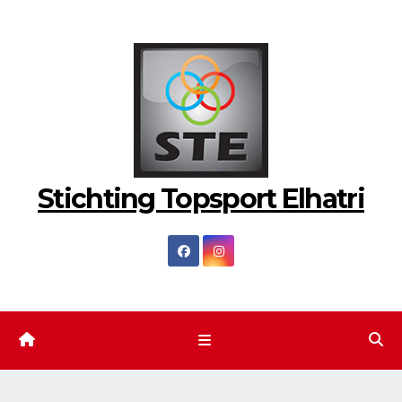
Ga
naar
de
inhoud
Stichting Topsport Elhatri