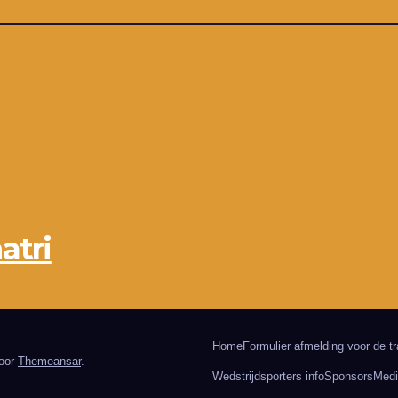
atri
Home
Formulier afmelding voor de tr
oor
Themeansar
.
Wedstrijdsporters info
Sponsors
Medi