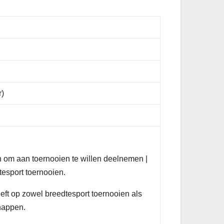
r)
en om aan toernooien te willen deelnemen |
esport toernooien.
heeft op zowel breedtesport toernooien als
happen.