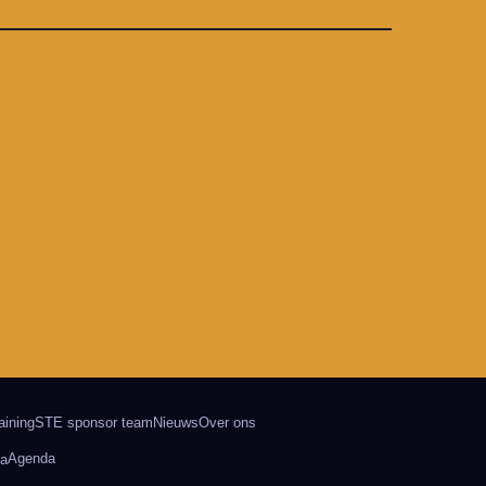
aining
STE sponsor team
Nieuws
Over ons
Agenda
a