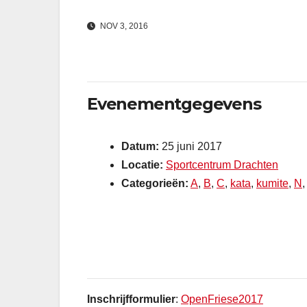
NOV 3, 2016
Evenementgegevens
Datum:
25 juni 2017
Locatie:
Sportcentrum Drachten
Categorieën:
A
,
B
,
C
,
kata
,
kumite
,
N
Inschrijfformulier
:
OpenFriese2017