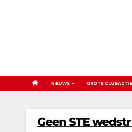
Ga
naar
de
inhoud
NIEUWS
GROTE CLUBACTIE
Geen STE wedstri