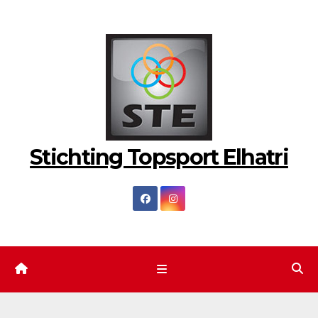
Ga
naar
de
inhoud
Stichting Topsport Elhatri