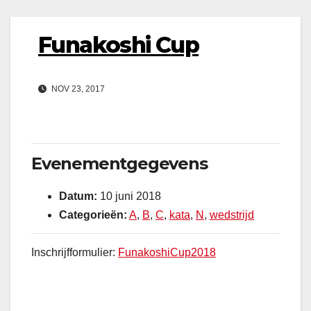
Funakoshi Cup
NOV 23, 2017
Evenementgegevens
Datum:
10 juni 2018
Categorieën:
A
,
B
,
C
,
kata
,
N
,
wedstrijd
Inschrijfformulier:
FunakoshiCup2018