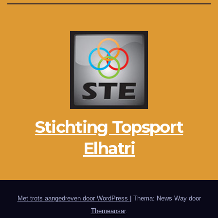
Stichting Topsport
Elhatri
Met trots aangedreven door WordPress
|
Thema: News Way door
Themeansar
.