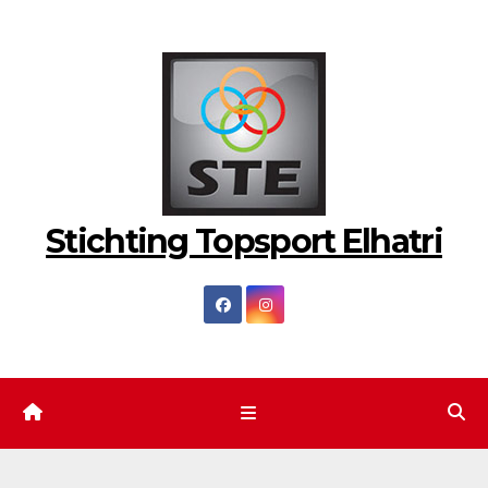
Ga
naar
de
inhoud
Stichting Topsport Elhatri