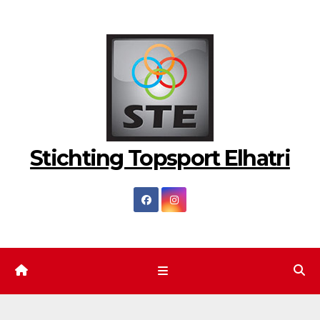
Ga
naar
de
inhoud
Stichting Topsport Elhatri