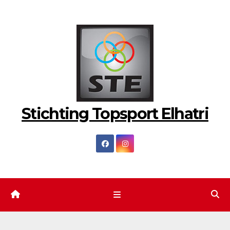
Ga
naar
de
inhoud
Stichting Topsport Elhatri