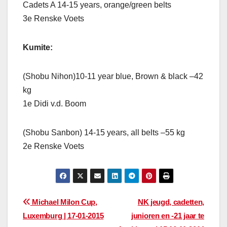
Cadets A 14-15 years, orange/green belts
3e Renske Voets
Kumite:
(Shobu Nihon)10-11 year blue, Brown & black –42
kg
1e Didi v.d. Boom
(Shobu Sanbon) 14-15 years, all belts –55 kg
2e Renske Voets
Bericht
Michael Milon Cup,
NK jeugd, cadetten,
Luxemburg | 17-01-2015
junioren en -21 jaar te
navigatie