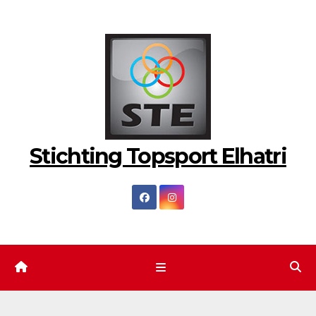
Ga
naar
de
inhoud
Stichting Topsport Elhatri