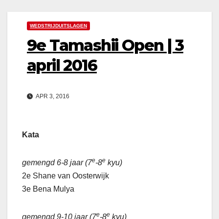
WEDSTRIJDUITSLAGEN
9e Tamashii Open | 3
april 2016
APR 3, 2016
Kata
e
e
gemengd 6-8 jaar (7
-8
kyu)
2e Shane van Oosterwijk
3e Bena Mulya
e
e
gemengd 9-10 jaar (7
-8
kyu)