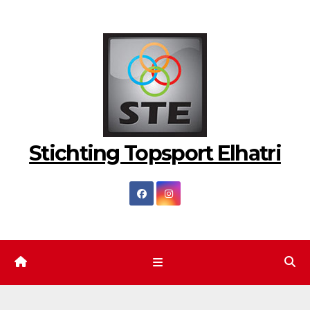
Ga
naar
de
inhoud
Stichting Topsport Elhatri