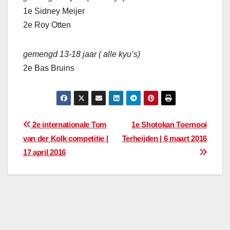
1e Sidney Meijer
2e Roy Otten
gemengd 13-18 jaar ( alle kyu’s)
2e Bas Bruins
Bericht
2e internationale Tom
1e Shotokan Toernooi
van der Kolk competitie |
Terheijden | 6 maart 2016
navigatie
17 april 2016