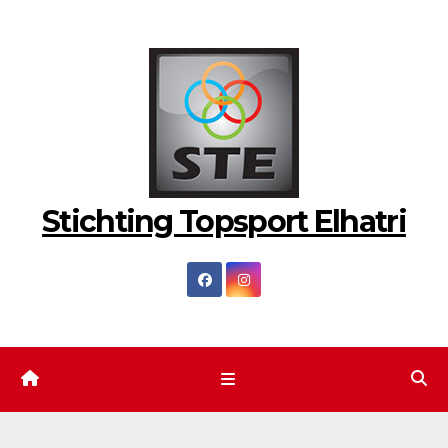
Ga
naar
de
inhoud
Stichting Topsport Elhatri