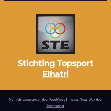
Stichting Topsport
Elhatri
Met trots aangedreven door WordPress
|
Thema: News Way door
Themeansar
.