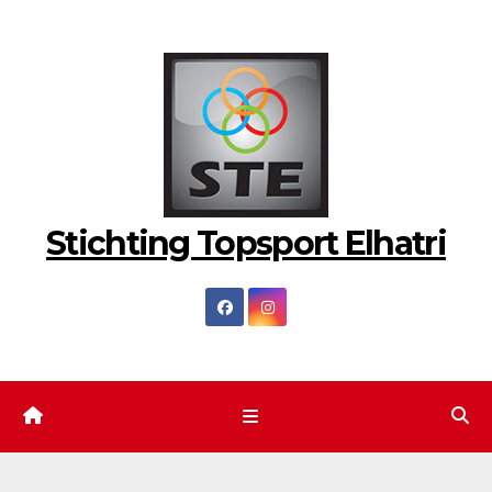
Ga
naar
de
inhoud
Stichting Topsport Elhatri