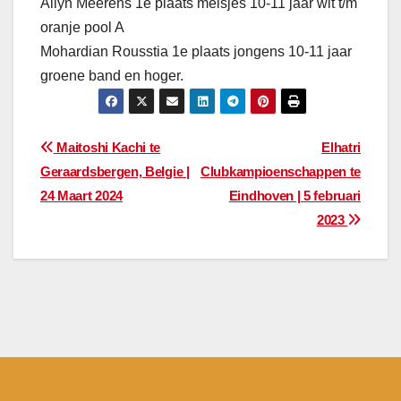
Ailyn Meerens 1e plaats meisjes 10-11 jaar wit t/m
oranje pool A
Mohardian Rousstia 1e plaats jongens 10-11 jaar
groene band en hoger.
Bericht
Maitoshi Kachi te
Elhatri
Geraardsbergen, Belgie |
Clubkampioenschappen te
navigatie
24 Maart 2024
Eindhoven | 5 februari
2023