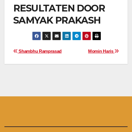
RESULTATEN DOOR
SAMYAK PRAKASH
Bericht
Shambhu Ramprasad
Momin Haris
navigatie