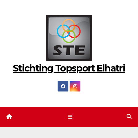
Ga
naar
de
inhoud
Stichting Topsport Elhatri