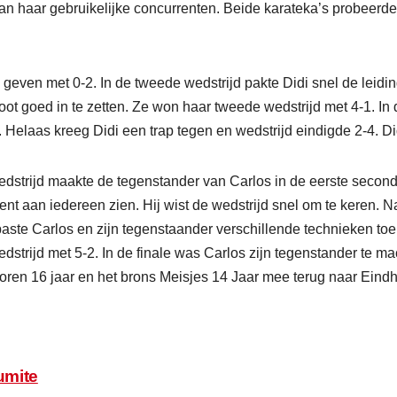
an haar gebruikelijke concurrenten. Beide karateka’s probeerden
geven met 0-2. In de tweede wedstrijd pakte Didi snel de leidin
ot goed in te zetten. Ze won haar tweede wedstrijd met 4-1. In
p. Helaas kreeg Didi een trap tegen en wedstrijd eindigde 2-4. D
wedstrijd maakte de tegenstander van Carlos in de eerste secon
talent aan iedereen zien. Hij wist de wedstrijd snel om te keren
paste Carlos en zijn tegenstaander verschillende technieken toe
strijd met 5-2. In de finale was Carlos zijn tegenstander te mac
ren 16 jaar en het brons Meisjes 14 Jaar mee terug naar Eind
umite