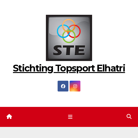
Ga
naar
de
inhoud
Stichting Topsport Elhatri