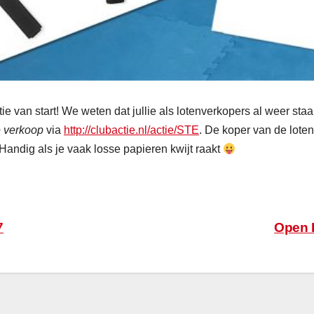
e van start! We weten dat jullie als lotenverkopers al weer st
e verkoop
via
http://clubactie.nl/actie/STE
. De koper van de lote
Handig als je vaak losse papieren kwijt raakt
7
Open 