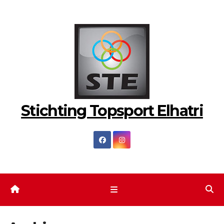
Ga
naar
de
inhoud
Stichting Topsport Elhatri