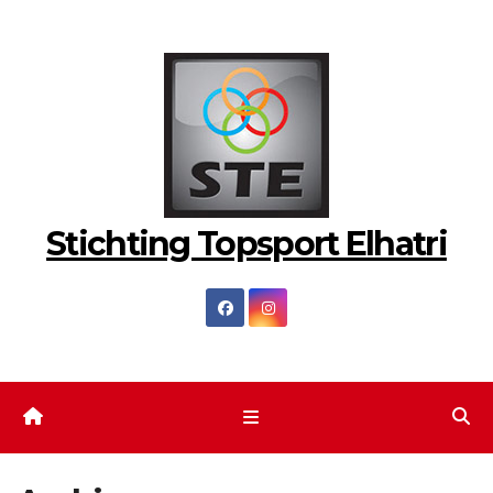
Ga
naar
de
inhoud
Stichting Topsport Elhatri