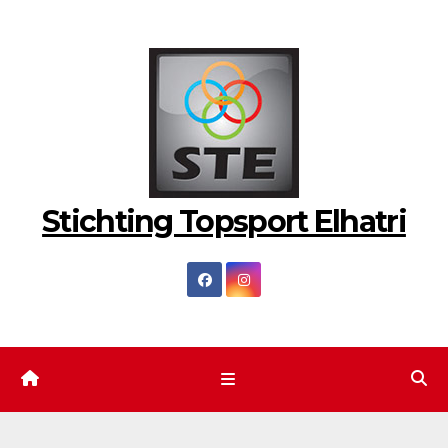
Ga
naar
de
inhoud
Stichting Topsport Elhatri