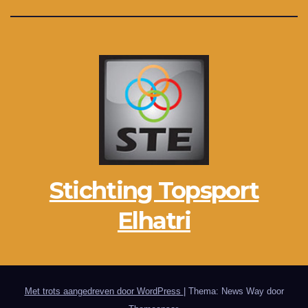
Stichting Topsport
Elhatri
Met trots aangedreven door WordPress
|
Thema: News Way door