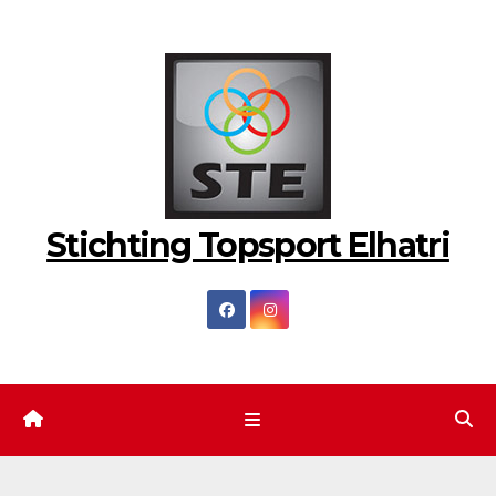
Ga
naar
de
inhoud
Stichting Topsport Elhatri