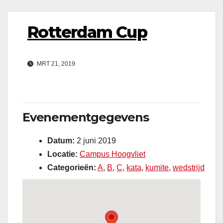
Rotterdam Cup
MRT 21, 2019
Evenementgegevens
Datum:
2 juni 2019
Locatie:
Campus Hoogvliet
Categorieën:
A
,
B
,
C
,
kata
,
kumite
,
wedstrijd