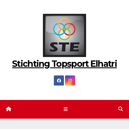
Ga
naar
de
inhoud
Stichting Topsport Elhatri