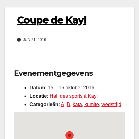
Coupe de Kayl
JUN 21, 2016
Evenementgegevens
Datum:
15
–
16 oktober 2016
Locatie:
Hall des sports à Kayl
Categorieën:
A
,
B
,
kata
,
kumite
,
wedstrijd