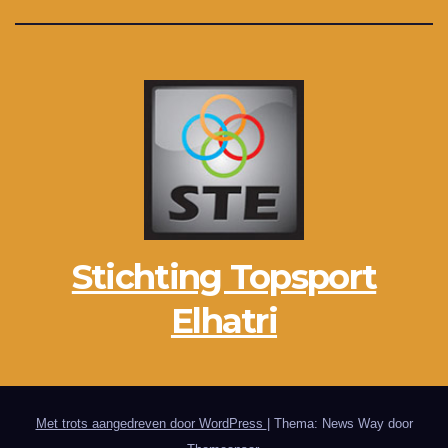
Stichting Topsport
Elhatri
Met trots aangedreven door WordPress
|
Thema: News Way door