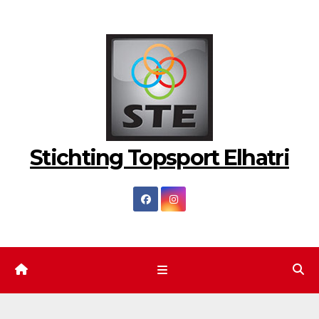
Ga
naar
de
inhoud
Stichting Topsport Elhatri