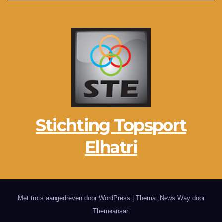
Stichting Topsport
Elhatri
Met trots aangedreven door WordPress
|
Thema: News Way door
Themeansar
.