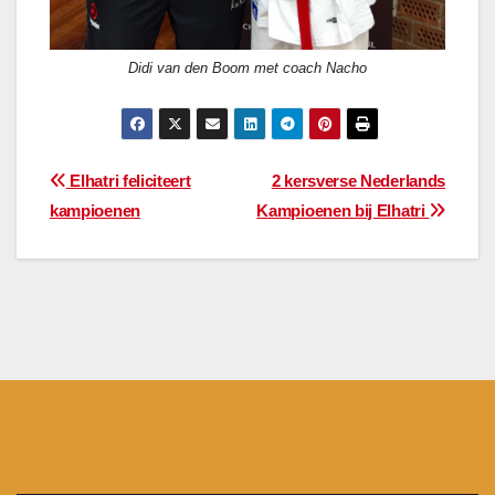
Didi van den Boom met coach Nacho
Bericht
Elhatri feliciteert
2 kersverse Nederlands
kampioenen
Kampioenen bij Elhatri
navigatie