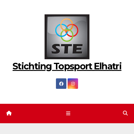
Ga
naar
de
inhoud
Stichting Topsport Elhatri