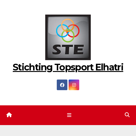
Ga
naar
de
inhoud
Stichting Topsport Elhatri